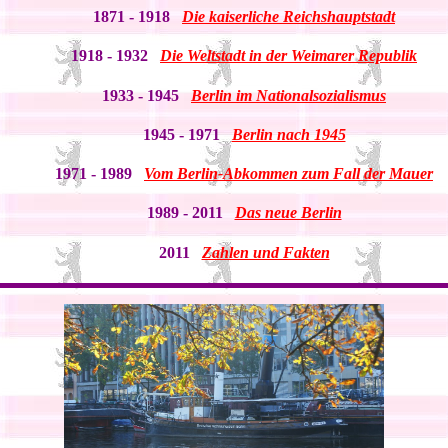
1871
- 1918
Die kaiserliche Reichshauptstadt
1918
- 1932
Die Weltstadt in der Weimarer Republik
1933
- 1945
Berlin im Nationalsozialismus
1945
- 1971
Berlin nach 1945
1971
- 1989
Vom Berlin-Abkommen zum Fall der Mauer
1989
- 2011
Das neue Berlin
2011
Zahlen und Fakten