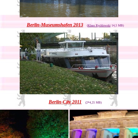
Berlin-Museumshafen 2013
(
Klaus Rychlowski
14,5 MB)
Berlin-City 2011
(2*4,25 MB)