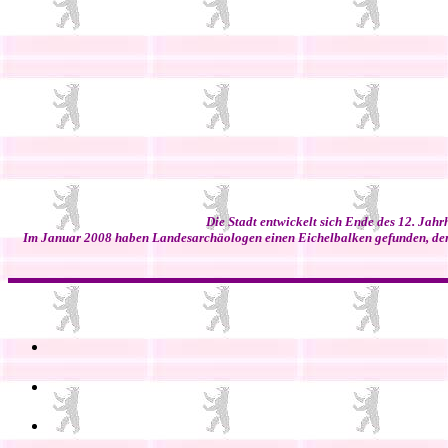
Die Stadt entwickelt sich Ende des 12. Jah
Im Januar 2008 haben Landesarchäologen einen Eichelbalken gefunden, der v