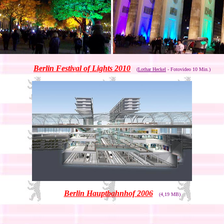
Berlin Festival of Lights 2010
(
Lothar Heckel
- Fotovideo 10 Min.)
Berlin Hauptbahnhof 2006
(4,19 MB)