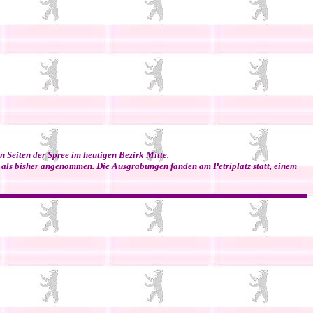
 Seiten der Spree im heutigen Bezirk Mitte.
 als bisher angenommen. Die Ausgrabungen fanden am Petriplatz statt, einem