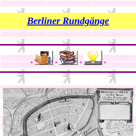
Berliner Rundgänge
*
*
*
*