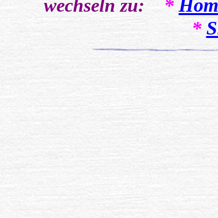
*
Hom
wechseln zu:
*
S