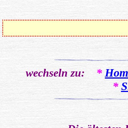
*
Hom
wechseln zu:
*
S