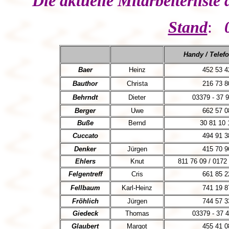
Die aktuelle Mitarbeiterlist
Stand
:
Handy / Telefo
Baer
Heinz
452 53 4
Bauthor
Christa
216 73 8
Behrndt
Dieter
03379 - 37 
Berger
Uwe
662 57 0
Buße
Bernd
30 81 10 
Cuccato
494 91 3
Denker
Jürgen
415 70 9
Ehlers
Knut
811 76 09 / 0172
Felgentreff
Cris
661 85 2
Fellbaum
Karl-Heinz
741 19 8
Fröhlich
Jürgen
744 57 3
Giedeck
Thomas
03379 - 37 
Glaubert
Margot
455 41 0