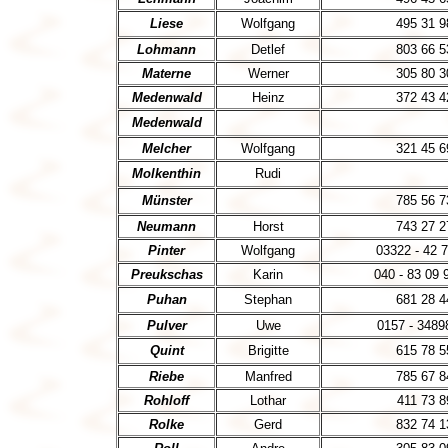
Liese
Wolfgang
495 31 9
Lohmann
Detlef
803 66 5
Materne
Werner
305 80 3
Medenwald
Heinz
372 43 4
Medenwald
Melcher
Wolfgang
321 45 6
Molkenthin
Rudi
Münster
785 56 7
Neumann
Horst
743 27 2
Pinter
Wolfgang
03322 - 42 
Preukschas
Karin
040 - 83 09 
Puhan
Stephan
681 28 4
Pulver
Uwe
0157 - 3489
Quint
Brigitte
615 78 5
Riebe
Manfred
785 67 8
Rohloff
Lothar
411 73 8
Rolke
Gerd
832 74 1