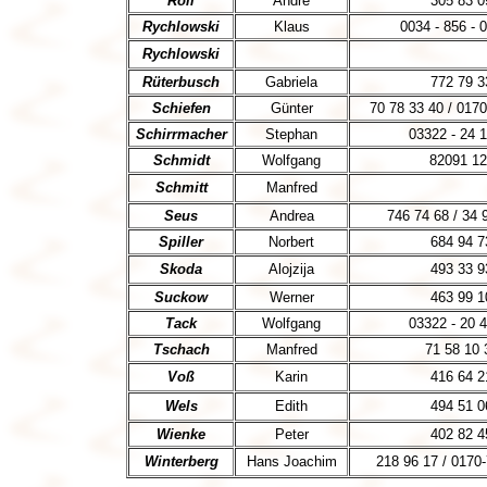
Roll
Andre
305 83 0
Rychlowski
Klaus
0034 - 856 - 
Rychlowski
Rüterbusch
Gabriela
772 79 3
Schiefen
Günter
70 78 33 40 / 017
Schirrmacher
Stephan
03322 - 24 
Schmidt
Wolfgang
82091 12
Schmitt
Manfred
Seus
Andrea
746 74 68 / 34 
Spiller
Norbert
684 94 7
Skoda
Alojzija
493 33 9
Suckow
Werner
463 99 1
Tack
Wolfgang
03322 - 20 
Tschach
Manfred
71 58 10 
Voß
Karin
416 64 2
Wels
Edith
494 51 0
Wienke
Peter
402 82 4
Winterberg
Hans Joachim
218 96 17 / 0170