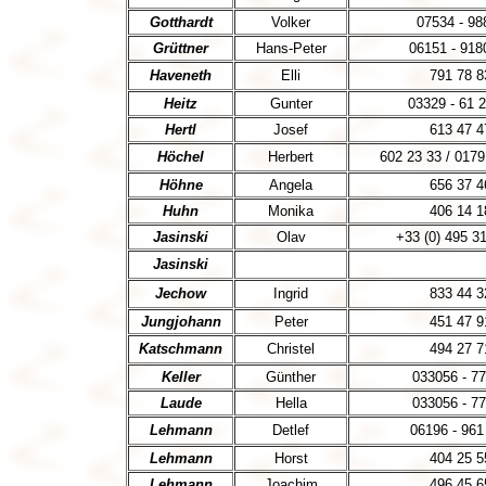
Gotthardt
Volker
07534 - 98
Grüttner
Hans-Peter
06151 - 918
Haveneth
Elli
791 78 8
Heitz
Gunter
03329 - 61 
Hertl
Josef
613 47 4
Höchel
Herbert
602 23 33 / 017
Höhne
Angela
656 37 4
Huhn
Monika
406 14 1
Jasinski
Olav
+33 (0) 495 3
Jasinski
Jechow
Ingrid
833 44 3
Jungjohann
Peter
451 47 9
Katschmann
Christel
494 27 7
Keller
Günther
033056 - 7
Laude
Hella
033056 - 7
Lehmann
Detlef
06196 - 961
Lehmann
Horst
404 25 5
Lehmann
Joachim
496 45 6